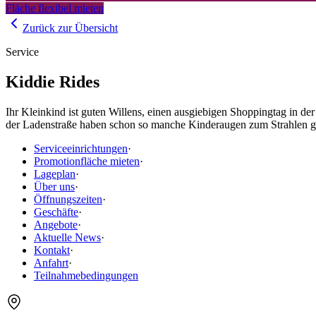
Fläche flexibel mieten
Zurück zur Übersicht
Service
Kiddie Rides
Ihr Kleinkind ist guten Willens, einen ausgiebigen Shoppingtag in 
der Ladenstraße haben schon so manche Kinderaugen zum Strahlen g
Serviceeinrichtungen
·
Promotionfläche mieten
·
Lageplan
·
Über uns
·
Öffnungszeiten
·
Geschäfte
·
Angebote
·
Aktuelle News
·
Kontakt
·
Anfahrt
·
Teilnahmebedingungen