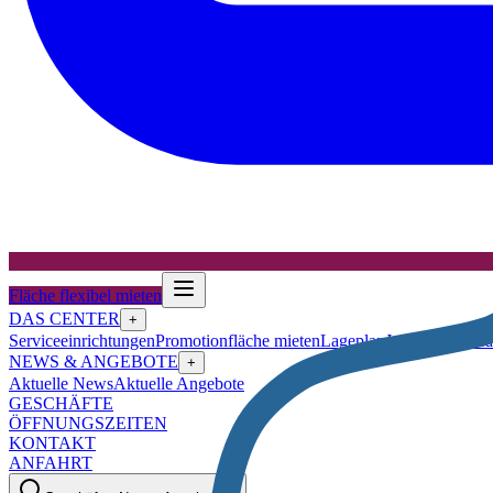
Fläche flexibel mieten
DAS CENTER
+
Serviceeinrichtungen
Promotionfläche mieten
Lageplan
Jobangebote
Ha
NEWS & ANGEBOTE
+
Aktuelle News
Aktuelle Angebote
GESCHÄFTE
ÖFFNUNGSZEITEN
KONTAKT
ANFAHRT