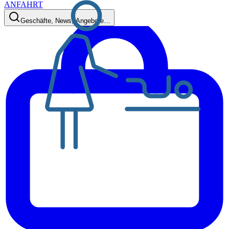
ANFAHRT
Geschäfte, News, Angebote…