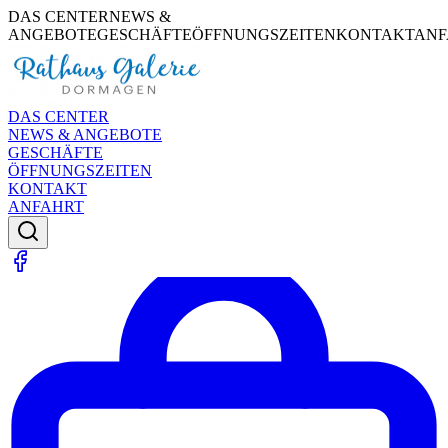
DAS CENTER
NEWS &
ANGEBOTE
GESCHÄFTE
ÖFFNUNGSZEITEN
KONTAKT
ANF
DAS CENTER
NEWS & ANGEBOTE
GESCHÄFTE
ÖFFNUNGSZEITEN
KONTAKT
ANFAHRT