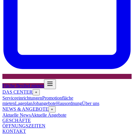
Fläche flexibel mieten
DAS CENTER
+
Serviceeinrichtungen
Promotionfläche
mieten
Lageplan
Jobangebote
Hausordnung
Über uns
NEWS & ANGEBOTE
+
Aktuelle News
Aktuelle Angebote
GESCHÄFTE
ÖFFNUNGSZEITEN
KONTAKT