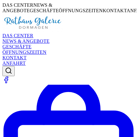
DAS CENTER
NEWS &
ANGEBOTE
GESCHÄFTE
ÖFFNUNGSZEITEN
KONTAKT
ANF
DAS CENTER
NEWS & ANGEBOTE
GESCHÄFTE
ÖFFNUNGSZEITEN
KONTAKT
ANFAHRT