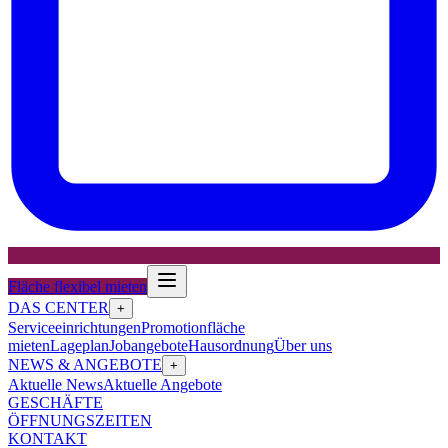
Fläche flexibel mieten
DAS CENTER
+
Serviceeinrichtungen
Promotionfläche
mieten
Lageplan
Jobangebote
Hausordnung
Über uns
NEWS & ANGEBOTE
+
Aktuelle News
Aktuelle Angebote
GESCHÄFTE
ÖFFNUNGSZEITEN
KONTAKT