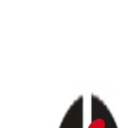
Fläche flexibel mieten
DAS CENTER
+
Serviceeinrichtungen
Promotionfläche mieten
Lageplan
Jobangebote
Ha
NEWS & ANGEBOTE
+
Aktuelle News
Aktuelle Angebote
GESCHÄFTE
ÖFFNUNGSZEITEN
KONTAKT
ANFAHRT